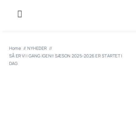
Skip
to
Toggle
content
Om Klubben
Navigation
Holdturneringer
Holdopstillinger
Home
NYHEDER
Video
SÅ ER VI I GANG IGEN!! SÆSON 2025-2026 ER STARTET I
Kalender
DAG
Indiv.TU
GDPR