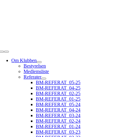
Skip
to
content
Toggle
Navigation
Om Klubben
Bestyrelsen
Medlemsliste
Referater
BM-REFERAT_05-25
BM-REFERAT_04-25
BM-REFERAT_02-25
BM-REFERAT_01-25
BM-REFERAT_05-24
BM-REFERAT_04-24
BM-REFERAT_03-24
BM-REFERAT_02-24
BM-REFERAT_01-24
BM-REFERAT_03-23