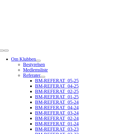
Skip
to
content
Toggle
Navigation
Om Klubben
Bestyrelsen
Medlemsliste
Referater
BM-REFERAT_05-25
BM-REFERAT_04-25
BM-REFERAT_02-25
BM-REFERAT_01-25
BM-REFERAT_05-24
BM-REFERAT_04-24
BM-REFERAT_03-24
BM-REFERAT_02-24
BM-REFERAT_01-24
BM-REFERAT_03-23