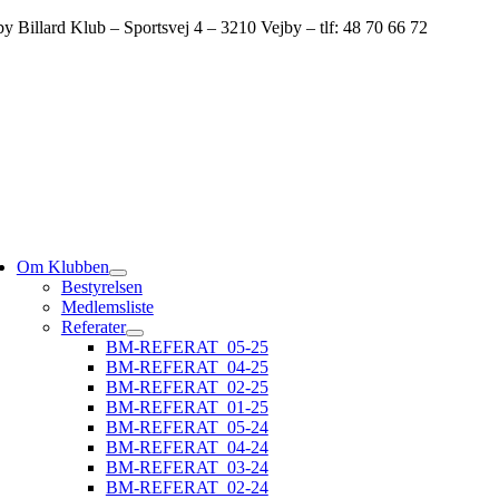
Skip
by Billard Klub – Sportsvej 4 – 3210 Vejby – tlf: 48 70 66 72
to
content
ggle
vigation
Om Klubben
Bestyrelsen
Medlemsliste
Referater
BM-REFERAT_05-25
BM-REFERAT_04-25
BM-REFERAT_02-25
BM-REFERAT_01-25
BM-REFERAT_05-24
BM-REFERAT_04-24
BM-REFERAT_03-24
BM-REFERAT_02-24