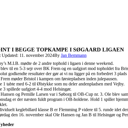
INT I BEGGE TOPKAMPE I SØGAARD LIGAEN
t Updated: 11. november 2024
By
Jan Bemmann
by’s M.I.B. mødte de 2 andre tophold i ligaen i denne weekend.
blev til en 5-3 sejr over BK Frem og en uafgjort mod topholdet fra Bris
lut godkendte resultater der gør at vi nu ligger på en forbedret 3 plads
Frem møder Bristol i kampen om førstepladsen inden julepausen.
ie 1 tabte med 6-2 til Ølstykke som nu deler andenpladsen med Vejby.
e 3 spillede uafgjort 4-4 mod Helsingør.
Hansen og Pernille Larsen var i Søborg til OB-Cup nr. 3. Ole blev samlet
onsdag er der næsten fuldt program i OB-holdene. Hold 1 spiller hjemm
klet.
dividuelt keglebillard klasse B er Flemming P videre til 5. runde idet de
lørdag den 16. november skal Ole Hansen og Jan B til Helsingør og Perni
yheder