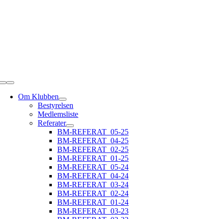
Skip
to
content
Toggle
Navigation
Om Klubben
Bestyrelsen
Medlemsliste
Referater
BM-REFERAT_05-25
BM-REFERAT_04-25
BM-REFERAT_02-25
BM-REFERAT_01-25
BM-REFERAT_05-24
BM-REFERAT_04-24
BM-REFERAT_03-24
BM-REFERAT_02-24
BM-REFERAT_01-24
BM-REFERAT_03-23