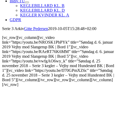
Indiv.TU
KEGLEBILLARD KL. B
KEGLEBILLARD KL. D
KEGLER KVINDER KL. A
GDPR
Serie 3 Arkiv
Gitte Pedersen
2019-10-05T15:28:48+02:00
[vc_row][vc_column][vc_video
link=”https://youtu.be/NROSK1PbPYk” title=”Søndag d. 6. januar
2019 Vejby mod Slangerup BK | Bord 1″][vc_video
link=”https://youtu.be/RAeRT76K6MM” title=”Søndag d. 6. januar
2019 Vejby mod Slangerup BK | Bord 5″][vc_video
link=”https://youtu.be/vwfgAO6wy_k” title=”Søndag d. 25
november 2018 – Serie 3 kegler – Vejby mod Hundested BK | Bord
1″][vc_video link=”https://youtu.be/fJ70GPmXZ6c” title=”Søndag
d. 25 november 2018 – Serie 3 kegler – Vejby mod Hundested BK |
Bord 5″][/vc_column][/vc_row][vc_row][vc_column][/vc_column]
[/vc_row]