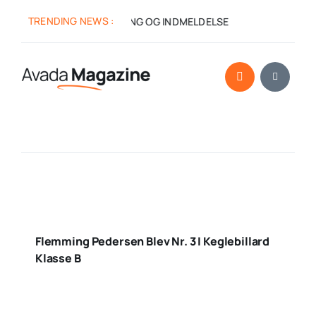
Skip
TRENDING NEWS :
:
GENERALFORSAMLING OG INDMELDELSE
apr 13:
CL
to
content
Flemming Pedersen Blev Nr. 3 I Keglebillard
Klasse B