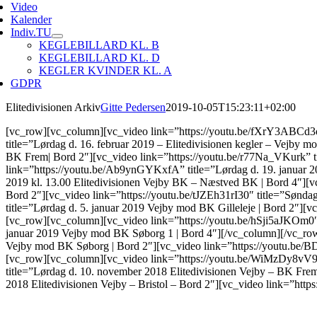
Video
Kalender
Indiv.TU
KEGLEBILLARD KL. B
KEGLEBILLARD KL. D
KEGLER KVINDER KL. A
GDPR
Elitedivisionen Arkiv
Gitte Pedersen
2019-10-05T15:23:11+02:00
[vc_row][vc_column][vc_video link=”https://youtu.be/fXrY3ABCd3o” 
title=”Lørdag d. 16. februar 2019 – Elitedivisionen kegler – Vejby
BK Frem| Bord 2″][vc_video link=”https://youtu.be/r77Na_VKurk” ti
link=”https://youtu.be/Ab9ynGYKxfA” title=”Lørdag d. 19. januar 20
2019 kl. 13.00 Elitedivisionen Vejby BK – Næstved BK | Bord 4″][v
Bord 2″][vc_video link=”https://youtu.be/tJZEh31rI30″ title=”Sønda
title=”Lørdag d. 5. januar 2019 Vejby mod BK Gilleleje | Bord 2″][
[vc_row][vc_column][vc_video link=”https://youtu.be/hSji5aJKOm0″
januar 2019 Vejby mod BK Søborg 1 | Bord 4″][/vc_column][/vc_row
Vejby mod BK Søborg | Bord 2″][vc_video link=”https://youtu.be/
[vc_row][vc_column][vc_video link=”https://youtu.be/WiMzDy8vV9s
title=”Lørdag d. 10. november 2018 Elitedivisionen Vejby – BK Fr
2018 Elitedivisionen Vejby – Bristol – Bord 2″][vc_video link=”htt