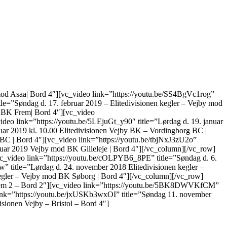
mod Asaa| Bord 4″][vc_video link=”https://youtu.be/SS4BgVc1rog”
le=”Søndag d. 17. februar 2019 – Elitedivisionen kegler – Vejby mod
d BK Frem| Bord 4″][vc_video
deo link=”https://youtu.be/5LEjuGt_y90″ title=”Lørdag d. 19. januar
uar 2019 kl. 10.00 Elitedivisionen Vejby BK – Vordingborg BC |
 BC | Bord 4″][vc_video link=”https://youtu.be/tbjNxJ3zU2o”
nuar 2019 Vejby mod BK Gilleleje | Bord 4″][/vc_column][/vc_row]
vc_video link=”https://youtu.be/cOLPYB6_8PE” title=”Søndag d. 6.
title=”Lørdag d. 24. november 2018 Elitedivisionen kegler –
egler – Vejby mod BK Søborg | Bord 4″][/vc_column][/vc_row]
Frem 2 – Bord 2″][vc_video link=”https://youtu.be/5BK8DWVKfCM”
link=”https://youtu.be/jxUSKb3wxOI” title=”Søndag 11. november
sionen Vejby – Bristol – Bord 4″]