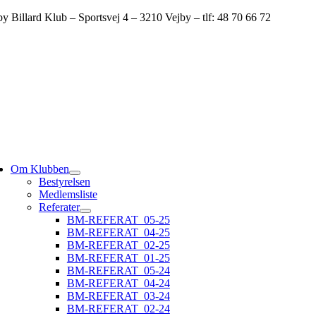
Skip
by Billard Klub – Sportsvej 4 – 3210 Vejby – tlf: 48 70 66 72
to
content
ggle
vigation
Om Klubben
Bestyrelsen
Medlemsliste
Referater
BM-REFERAT_05-25
BM-REFERAT_04-25
BM-REFERAT_02-25
BM-REFERAT_01-25
BM-REFERAT_05-24
BM-REFERAT_04-24
BM-REFERAT_03-24
BM-REFERAT_02-24