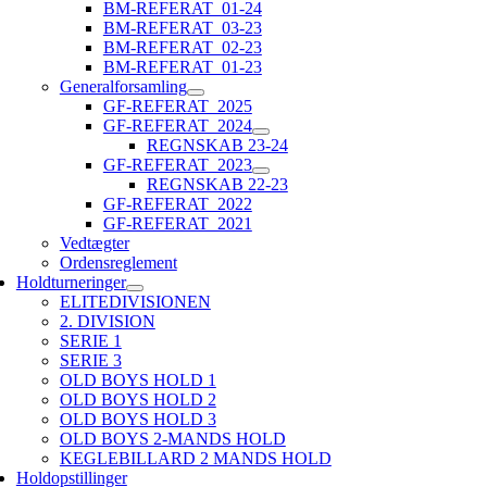
BM-REFERAT_01-24
BM-REFERAT_03-23
BM-REFERAT_02-23
BM-REFERAT_01-23
Generalforsamling
GF-REFERAT_2025
GF-REFERAT_2024
REGNSKAB 23-24
GF-REFERAT_2023
REGNSKAB 22-23
GF-REFERAT_2022
GF-REFERAT_2021
Vedtægter
Ordensreglement
Holdturneringer
ELITEDIVISIONEN
2. DIVISION
SERIE 1
SERIE 3
OLD BOYS HOLD 1
OLD BOYS HOLD 2
OLD BOYS HOLD 3
OLD BOYS 2-MANDS HOLD
KEGLEBILLARD 2 MANDS HOLD
Holdopstillinger