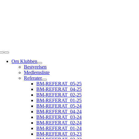
Skip
to
content
Toggle
Navigation
Om Klubben
Bestyrelsen
Medlemsliste
Referater
BM-REFERAT_05-25
BM-REFERAT_04-25
BM-REFERAT_02-25
BM-REFERAT_01-25
BM-REFERAT_05-24
BM-REFERAT_04-24
BM-REFERAT_03-24
BM-REFERAT_02-24
BM-REFERAT_01-24
BM-REFERAT_03-23