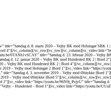
” title=”Søndag d. 8. marts 2020 – Vejby BK mod Helsingør SBK 1 |
Bord 4″][/vc_column][/vc_row][vc_row][vc_column][vc_video link=”ht
youtu.be/0TANh1vSCAY” title=”Søndag d. 23. februar 2020 – Vejby B
”Søndag d. 12. januar 2020 – Vejby BK mod Hundested BK 2 | Bord 2
 2020 – Vejby BK mod Hundested BK 2 | Bord 4″][/vc_column][/vc_ro
 2019 – Vejby mod Helsingør 2 |Bord 1″][vc_video link=”https://you
A” title=”Søndag d. 3. november 2019 – Vejby mod Ølstykke |Bord 1
r 2019 – Vejby mod Ølstykke |Bord 5″][/vc_column][/vc_row][vc_row]
rd 2″][vc_video link=”https://youtu.be/96N9j_PvjyU” title=”Søndag d
”Vejby – Hundested – Bord 1″][vc_video link=”https://youtu.be/UUa