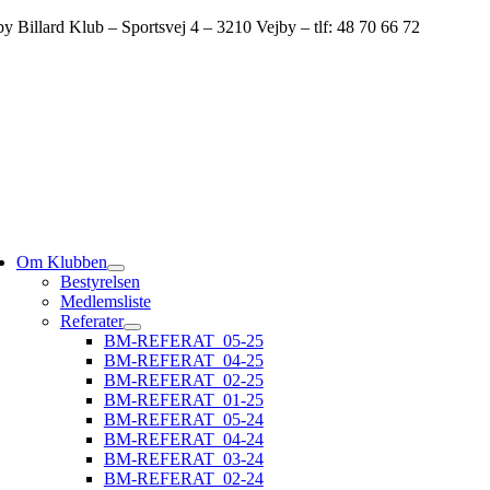
Skip
by Billard Klub – Sportsvej 4 – 3210 Vejby – tlf: 48 70 66 72
to
content
ggle
vigation
Om Klubben
Bestyrelsen
Medlemsliste
Referater
BM-REFERAT_05-25
BM-REFERAT_04-25
BM-REFERAT_02-25
BM-REFERAT_01-25
BM-REFERAT_05-24
BM-REFERAT_04-24
BM-REFERAT_03-24
BM-REFERAT_02-24