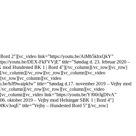
 Bord 2″][vc_video link=”https://youtu.be/AiMh5khxQkY”
tps://youtu.be/DEX-FkFVVjE” title=”Søndag d. 23. februar 2020 –
K mod Hundested BK 1 | Bord 4″][/vc_column][/vc_row][vc_row]
″][/vc_column][/vc_row][vc_row][vc_column][vc_video
w][vc_row][vc_column][vc_video
tu.be/hJf9waipkfw” title=”Søndag d.17. november 2019 – Vejby mod
″][/vc_column][/vc_row][vc_row][vc_column][vc_video
[vc_column][vc_video link=”https://youtu.be/YJ00rJgDfvA”
. 06. oktober 2019 – Vejby mod Helsingør SBK 1 | Bord 4″]
DfKv3oqE” title=”Vejby – Hundested Bord 5″][/vc_row]