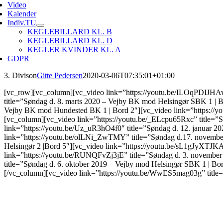
Video
Kalender
Indiv.TU
KEGLEBILLARD KL. B
KEGLEBILLARD KL. D
KEGLER KVINDER KL. A
GDPR
3. Divison
Gitte Pedersen
2020-03-06T07:35:01+01:00
[vc_row][vc_column][vc_video link=”https://youtu.be/ILOqPDIJHAw
title=”Søndag d. 8. marts 2020 – Vejby BK mod Helsingør SBK 1 | 
Vejby BK mod Hundested BK 1 | Bord 2″][vc_video link=”https://
[vc_column][vc_video link=”https://youtu.be/_ELcpu65Rxc” title=
link=”https://youtu.be/Uz_uR3hO4f0″ title=”Søndag d. 12. januar
link=”https://youtu.be/olLNi_ZwTMY” title=”Søndag d.17. november
Helsingør 2 |Bord 5″][vc_video link=”https://youtu.be/sL1gJyXTJK
link=”https://youtu.be/RUNQFvZj3jE” title=”Søndag d. 3. novembe
title=”Søndag d. 6. oktober 2019 – Vejby mod Helsingør SBK 1 | Bo
[/vc_column][vc_video link=”https://youtu.be/WwES5mag03g” title=