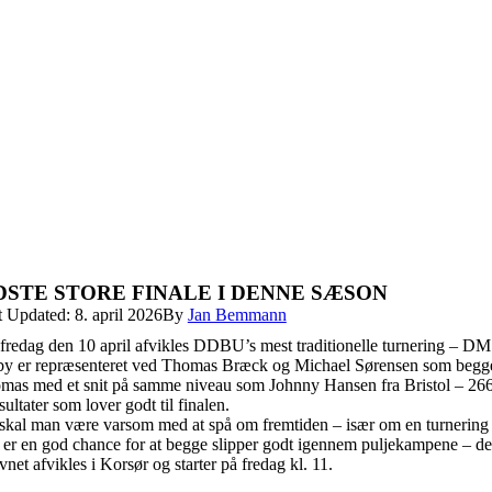
DSTE STORE FINALE I DENNE SÆSON
t Updated: 8. april 2026
By
Jan Bemmann
 fredag den 10 april afvikles DDBU’s mest traditionelle turnering – DM 
by er repræsenteret ved Thomas Bræck og Michael Sørensen som begge
mas med et snit på samme niveau som Johnny Hansen fra Bristol – 266
sultater som lover godt til finalen.
skal man være varsom med at spå om fremtiden – især om en turnering hvo
 er en god chance for at begge slipper godt igennem puljekampene – dere
net afvikles i Korsør og starter på fredag kl. 11.