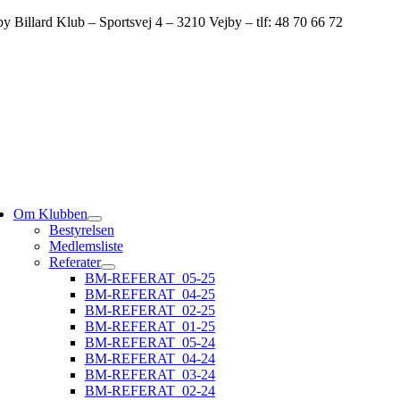
Skip
by Billard Klub – Sportsvej 4 – 3210 Vejby – tlf: 48 70 66 72
to
content
ggle
vigation
Om Klubben
Bestyrelsen
Medlemsliste
Referater
BM-REFERAT_05-25
BM-REFERAT_04-25
BM-REFERAT_02-25
BM-REFERAT_01-25
BM-REFERAT_05-24
BM-REFERAT_04-24
BM-REFERAT_03-24
BM-REFERAT_02-24