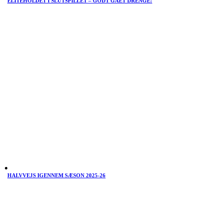
ELITEHOLDET I SLUTSPILLET – GODT GÅET DRENGE!
HALVVEJS IGENNEM SÆSON 2025-26