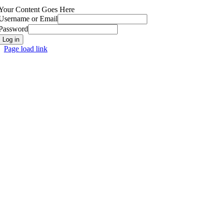
Your Content Goes Here
Username or Email
Password
Log in
Page load link
Go
to
Top