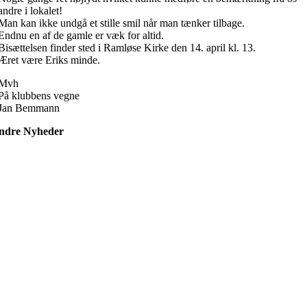
andre i lokalet!
Man kan ikke undgå et stille smil når man tænker tilbage.
Endnu en af de gamle er væk for altid.
Bisættelsen finder sted i Ramløse Kirke den 14. april kl. 13.
Æret være Eriks minde.
Mvh
På klubbens vegne
Jan Bemmann
ndre Nyheder