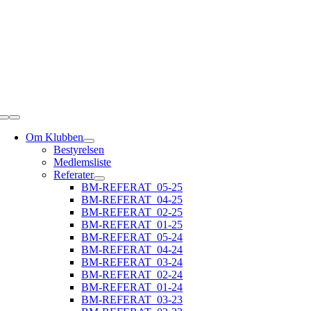
Skip
to
content
Toggle
Navigation
Om Klubben
Bestyrelsen
Medlemsliste
Referater
BM-REFERAT_05-25
BM-REFERAT_04-25
BM-REFERAT_02-25
BM-REFERAT_01-25
BM-REFERAT_05-24
BM-REFERAT_04-24
BM-REFERAT_03-24
BM-REFERAT_02-24
BM-REFERAT_01-24
BM-REFERAT_03-23