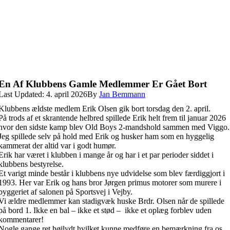
En Af Klubbens Gamle Medlemmer Er Gået Bort
Last Updated: 4. april 2026
By
Jan Bemmann
Klubbens ældste medlem Erik Olsen gik bort torsdag den 2. april.
På trods af et skrantende helbred spillede Erik helt frem til januar 2026
hvor den sidste kamp blev Old Boys 2-mandshold sammen med Viggo.
Jeg spillede selv på hold med Erik og husker ham som en hyggelig
kammerat der altid var i godt humør.
Erik har været i klubben i mange år og har i et par perioder siddet i
klubbens bestyrelse.
Et varigt minde består i klubbens nye udvidelse som blev færdiggjort i
1993. Her var Erik og hans bror Jørgen primus motorer som murere i
byggeriet af salonen på Sportsvej i Vejby.
Vi ældre medlemmer kan stadigvæk huske Brdr. Olsen når de spillede
på bord 1. Ikke en bal – ikke et stød – ikke et oplæg forblev uden
kommentarer!
Nogle gange ret højlydt hvilket kunne medføre en bemærkning fra os