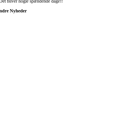
Det bliver nogle spændende dage!!
ndre Nyheder