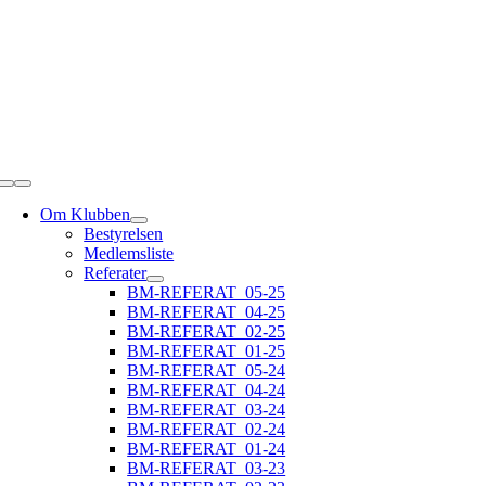
Skip
to
content
Toggle
Navigation
Om Klubben
Bestyrelsen
Medlemsliste
Referater
BM-REFERAT_05-25
BM-REFERAT_04-25
BM-REFERAT_02-25
BM-REFERAT_01-25
BM-REFERAT_05-24
BM-REFERAT_04-24
BM-REFERAT_03-24
BM-REFERAT_02-24
BM-REFERAT_01-24
BM-REFERAT_03-23