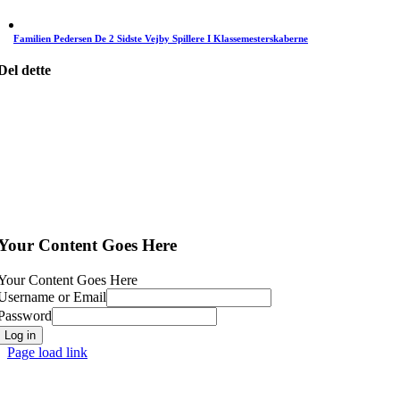
Familien Pedersen De 2 Sidste Vejby Spillere I Klassemesterskaberne
Del dette
Your Content Goes Here
Your Content Goes Here
Username or Email
Password
Log in
Page load link
Go
to
Top