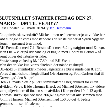
SLUTSPILLET STARTER FREDAG DEN 27.
MARTS – DM TIL VEJBY??
Last Updated: 26. marts 2026
By
Jan Bemmann
En optimistisk overskrift? Måske – men realiteterne er jo at vi ikke har
tabt til nogle af vores modstandere i de sidste runder af Søren Søgaard
ligaen – nærmest tværtimod.
BK Frem slået med 7-1. Bristol slået med 6-2 og uafgjort mod Korsør.
Men OK – vi er på udebane og er bagud med 1 point til Bristol – så
nemt bliver det naturligvis ikke.
Første kamp er fredag kl. 17.30 mod BK Frem.
Men det er ikke kun vores elitehold der nåede et slutspil.
OB-hold 3 (aftenholdet) møder Jægerspris i første runde den 8. april.
Vores 2-mandshold i keglebillard Ole Hansen og Poul Carlsen skal til
Greve også den 8. april.
Den 21. marts blev 2 puljer i semifinalerne i keglebillard for eliten
afviklet i Vejby. Både Thomas Bræck og Michael Sørensen gik videre
som puljevindere til finalen som afvikles i Korsør den 10 til 12 april.
Thomas Bræck spillede med 266,67 højeste snit af alle sammen med
Johnny Hansen. Michael Sørensen med 150,00 det 4. bedste
gennemsnit i semifinalerne.