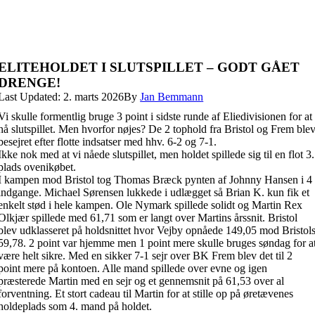
ELITEHOLDET I SLUTSPILLET – GODT GÅET
DRENGE!
Last Updated: 2. marts 2026
By
Jan Bemmann
Vi skulle formentlig bruge 3 point i sidste runde af Eliedivisionen for at
nå slutspillet. Men hvorfor nøjes? De 2 tophold fra Bristol og Frem ble
besejret efter flotte indsatser med hhv. 6-2 og 7-1.
Ikke nok med at vi nåede slutspillet, men holdet spillede sig til en flot 3.
plads ovenikøbet.
I kampen mod Bristol tog Thomas Bræck pynten af Johnny Hansen i 4
indgange. Michael Sørensen lukkede i udlægget så Brian K. kun fik et
enkelt stød i hele kampen. Ole Nymark spillede solidt og Martin Rex
Olkjær spillede med 61,71 som er langt over Martins årssnit. Bristol
blev udklasseret på holdsnittet hvor Vejby opnåede 149,05 mod Bristol
59,78. 2 point var hjemme men 1 point mere skulle bruges søndag for a
være helt sikre. Med en sikker 7-1 sejr over BK Frem blev det til 2
point mere på kontoen. Alle mand spillede over evne og igen
præsterede Martin med en sejr og et gennemsnit på 61,53 over al
forventning. Et stort cadeau til Martin for at stille op på øretævenes
holdeplads som 4. mand på holdet.