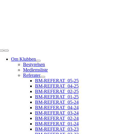
Skip
to
content
Toggle
Navigation
Om Klubben
Bestyrelsen
Medlemsliste
Referater
BM-REFERAT_05-25
BM-REFERAT_04-25
BM-REFERAT_02-25
BM-REFERAT_01-25
BM-REFERAT_05-24
BM-REFERAT_04-24
BM-REFERAT_03-24
BM-REFERAT_02-24
BM-REFERAT_01-24
BM-REFERAT_03-23