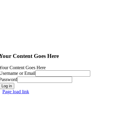
Your Content Goes Here
Your Content Goes Here
Username or Email
Password
Log in
Page load link
Go
to
Top