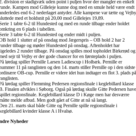
2. division er stadigvæk uden point i puljen hvor der mangler en enkelt
runde. Kampen mod Gilleleje kunne dog med en smule held være endt
anderledes end 6-2 nederlaget antyder. Alle kampene var tætte og Vejb
sluttede med et holdsnit på 20,00 mod Gillelejes 19,89.
Serie 1 tabte 6-2 til Hundested og med en runde tilbage ender holdet
omkring en 6 plads i tabellen.
Serie 3 tabte 6-2 til Hundested og ender midt i puljen.
OB hold 1 slutter af på onsdag mod Jægerspris – OB hold 2 har 2
runder tilbage og møder Hundested på onsdag. Aftenholdet har
ligeledes 2 runder tilbage. På onsdag spilles mod topholdet Birkerød og
med sejr til Vejby er der gode chancer for en førsteplads i puljen.
På lørdag spiller Pernille Larsen Ladiescup i Holbæk. Pernille er
nummer 11 på ranglisten og den 14. marts stiller Pernille op i den sidste
ordinære OB-cup. Pernille er videre idet hun indtager en flot 3. plads p
ranglisten.
På lørdag spiller Flemming Pedersen regionsfinale i keglebillard klasse
B. Finalen afvikles i Søborg. Også på lørdag skulle Gitte Pedersen hav
spillet regionsfinale. Keglebillard klasse D i Køge men har desværre
måtte melde afbud. Men godt gået af Gitte at nå så langt.
Den 21. marts skal både Gitte og Pernille spille regionsfinale i
keglebillard kvinder klasse A i Hvalsø.
ndre Nyheder