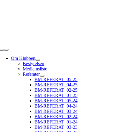
Skip
to
content
Toggle
Navigation
Om Klubben
Bestyrelsen
Medlemsliste
Referater
BM-REFERAT_05-25
BM-REFERAT_04-25
BM-REFERAT_02-25
BM-REFERAT_01-25
BM-REFERAT_05-24
BM-REFERAT_04-24
BM-REFERAT_03-24
BM-REFERAT_02-24
BM-REFERAT_01-24
BM-REFERAT_03-23